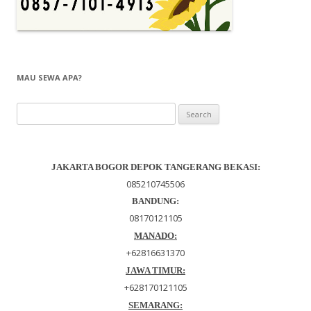
MAU SEWA APA?
Search
for:
JAKARTA BOGOR DEPOK TANGERANG BEKASI
:
085210745506
BANDUNG:
08170121105
MANADO:
+62816631370
JAWA TIMUR:
+628170121105
SEMARANG
: