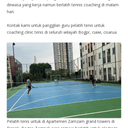
dewasa yang kerja namun berlatih tennis coaching di malam
hari.
Kontak kami untuk panggilan guru pelatih tenis untuk
coaching clinic tenis di seluruh wilayah Bogpr, ciawi, cisarua.
Pelatih tenis untuk di Apartemen Zamzam grand towers di