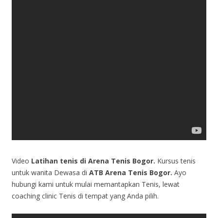
Video
Latihan tenis di Arena Tenis Bogor.
Kursus tenis
untuk wanita Dewasa di
ATB Arena Tenis Bogor.
Ayo
hubungi kami untuk mulai memantapkan Tenis, lewat
coaching clinic Tenis di tempat yang Anda pilih.