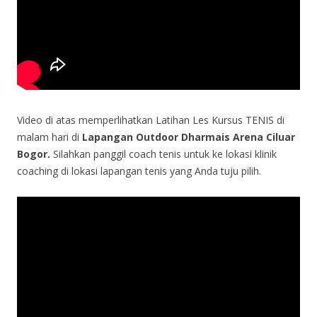
Video di atas memperlihatkan Latihan Les Kursus TENIS di
malam hari di
Lapangan Outdoor Dharmais Arena Ciluar
Bogor.
Silahkan panggil coach tenis untuk ke lokasi klinik
coaching di lokasi lapangan tenis yang Anda tuju pilih.