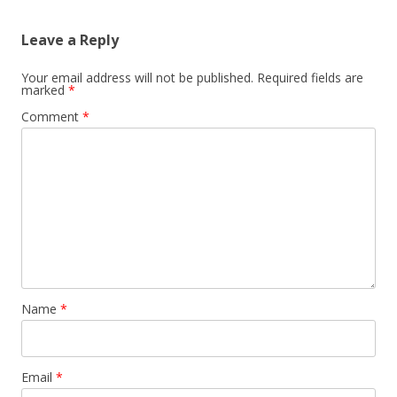
Leave a Reply
Your email address will not be published.
Required fields are
marked
*
Comment
*
Name
*
Email
*