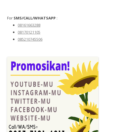
For
SMS/CALL/WHATSAPP
:
08161663288
08170121105
085210745506