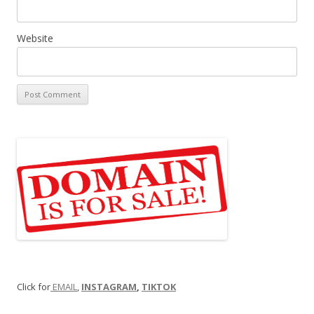
Website
Click for
EMAIL
,
INSTAGRAM
,
TIKTOK