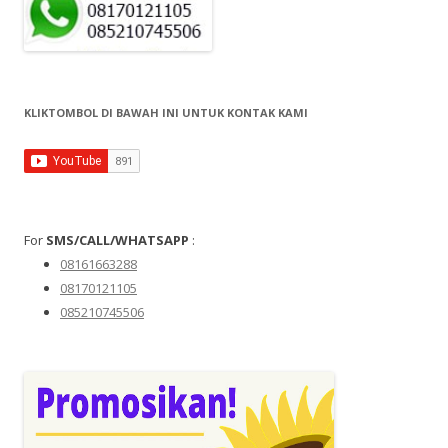
KLIKTOMBOL DI BAWAH INI UNTUK KONTAK KAMI
For
SMS/CALL/WHATSAPP
:
08161663288
08170121105
085210745506