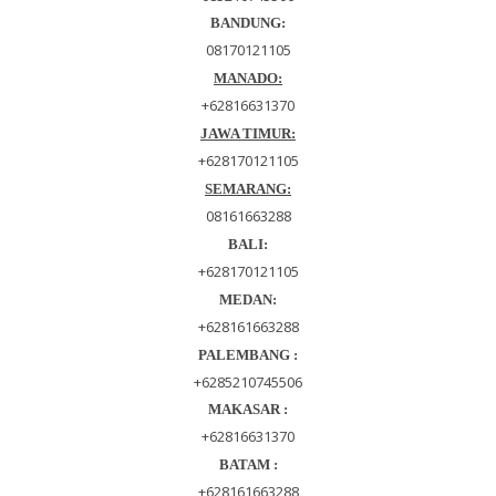
BANDUNG:
08170121105
MANADO:
+62816631370
JAWA TIMUR:
+628170121105
SEMARANG
:
08161663288
BALI:
+628170121105
MEDAN:
+628161663288
PALEMBANG :
+6285210745506
MAKASAR :
+62816631370
BATAM :
+628161663288