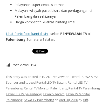
Pelayanan super cepat & ramah.
Melayani wilayah pusat bisnis dan perdagangan di
Palembang dan sekitarnya.
Harga kompetitif, kualitas bintang lima!
Lihat Portofolio kami di sini,
selain
PENYEWAAN TV di
Palembang
Sumatera Selatan.
Post Views:
154
This entry was posted in
IKLAN
,
Penyewaan
,
Rental
,
SEWA APA?
,
Sponsor
and tagged
Rental LED TV Batam
,
Rental LED TV
Palembang
,
Rental TV Monitor Palembang
,
Rental TV Palembang
,
sewa LED TV palembang
,
sewa tv batam
,
sewa TV Monitor
Palembang
,
Sewa TV Palembang
on
April 30, 2026
by
cliff
.