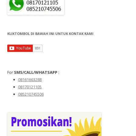
KLIKTOMBOL DI BAWAH INI UNTUK KONTAK KAMI
For
SMS/CALL/WHATSAPP
:
08161663288
08170121105
085210745506