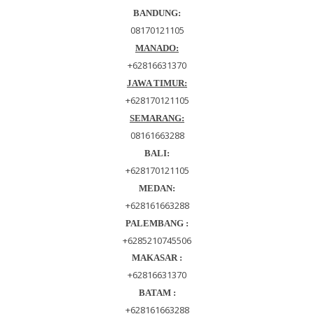
BANDUNG:
08170121105
MANADO:
+62816631370
JAWA TIMUR:
+628170121105
SEMARANG
:
08161663288
BALI:
+628170121105
MEDAN:
+628161663288
PALEMBANG :
+6285210745506
MAKASAR :
+62816631370
BATAM :
+628161663288