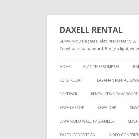
DAXELL RENTAL
SEWA Mic Delegates, Alat Interpreter SIS, 
Copyboard panaboard, Bangku lipat, video 
HOME
ALAT TELEPROMPTER
BA
KURSI KULIAH
LAYANAN RENTAL SEWA
PC SERVER
RENTAL SEWA PANABOARD
SEWA LAPTOP
SEWA OHP
SEWA
SEWA VIDEO WALL TV SEAMLESS
SEWA 
TV LED / VIDEOTRON
VIDEO CONFERE