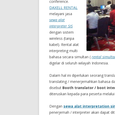
conference.
DAXELL RENTAL
melayani jasa
sewa alat
interpreter SIS
dengan sistem
wireless (tanpa
kabel). Rental alat
interpreting multi
bahasa secara simultan (
rental simulta
digelar di seluruh wilayah Indonesia.
Dalam hal ini diperlukan seorang tran
translating / menerjemahkan bahasa da
disebut
Booth translator / boot inte
diteruskan kepada para peserta melalui 
Dengan
sewa alat interpretation s
penerjemah / interpreter akan dapat dit