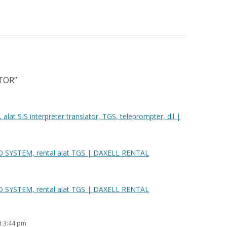
TOR
”
at SIS interpreter translator, TGS, teleprompter, dll |
SYSTEM, rental alat TGS | DAXELL RENTAL
SYSTEM, rental alat TGS | DAXELL RENTAL
t 3:44 pm