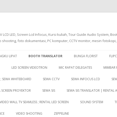
TV LCD LED, Screen Lcd Infocus, Kursi kuliah, Tour Guide Audio System, Bo
shooting, foto dokumentasi, PC komputer, CCTV monitor, mesin fotokopi, Mi
Skip to content
NGKU LIPAT
BOOTH TRANSLATOR
BUNGA FLORIST
FLIP
LED SCREEN VIDEOTRON
MIC RAPAT DELEGATES
MIMBAR
 ; SEWA WHITEBOARD
SEWA CCTV
SEWA INFOCUS LCD
SEW
 SCREEN PROYEKTOR
SEWA SIS
SEWA SIS TRANSLATOR | RENTAL 
VIDEO WALL TV SEAMLESS ; RENTAL LED SCREEN
SOUND SYSTEM
T
NCE
VIDEO SHOOTING
ZEPPELINE