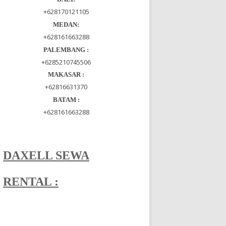
+628170121105
MEDAN:
+628161663288
PALEMBANG :
+6285210745506
MAKASAR :
+62816631370
BATAM :
+628161663288
DAXELL SEWA
RENTAL :