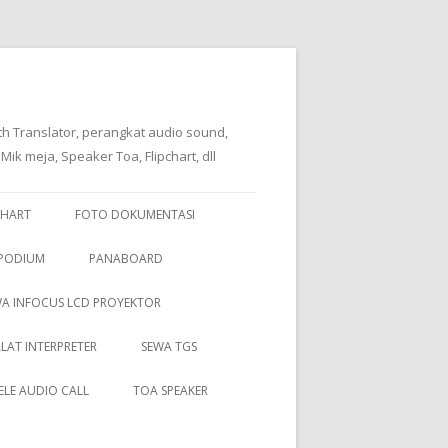
oth Translator, perangkat audio sound,
k meja, Speaker Toa, Flipchart, dll
CHART
FOTO DOKUMENTASI
 PODIUM
PANABOARD
A INFOCUS LCD PROYEKTOR
ALAT INTERPRETER
SEWA TGS
ELE AUDIO CALL
TOA SPEAKER