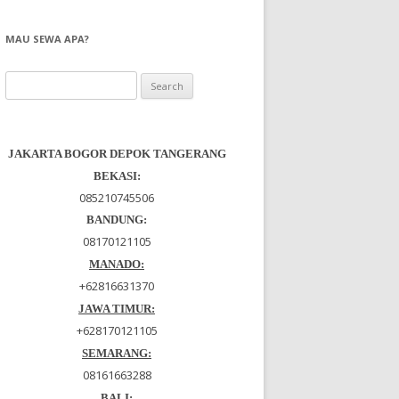
MAU SEWA APA?
Search
for:
JAKARTA BOGOR DEPOK TANGERANG
BEKASI
:
085210745506
BANDUNG:
08170121105
MANADO:
+62816631370
JAWA TIMUR:
+628170121105
SEMARANG
:
08161663288
BALI: